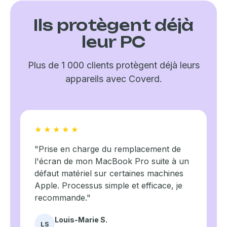
écrans couverts, toutes marques, tous types.
📱 Smartphones
💻 PC portables
🖥️ Tablettes
Ils protègent déjà
🎮 Consoles
leur PC
Découvrir l'offre Tous mes écrans →
Plus de 1 000 clients protègent déjà leurs
Forfait Duo
-1€/mois
appareils avec Coverd.
Ajoutez votre
Smartphone
et économisez
-1€/mois sur
chaque produit
assuré.
Ajouter mon Smartphone →
★★★★★
"Prise en charge du remplacement de
l'écran de mon MacBook Pro suite à un
défaut matériel sur certaines machines
Apple. Processus simple et efficace, je
recommande."
Louis-Marie S.
LS