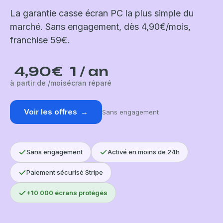
CGS
.
La garantie casse écran PC la plus simple du
marché. Sans engagement, dès 4,90€/mois,
Protéger mon PC
→
franchise 59€.
Sans engagement · Résiliable à tout moment
4,90€
1 / an
MODES DE PAIEMENT ACCEPTÉS
à partir de /mois
écran réparé
VISA
Pay
Pay
Voir les offres
Paiement 100% sécurisé via Stripe. Sans engagement. Sans
→
Sans engagement
engagement.
Sans engagement
Activé en moins de 24h
Paiement sécurisé Stripe
+10 000 écrans protégés