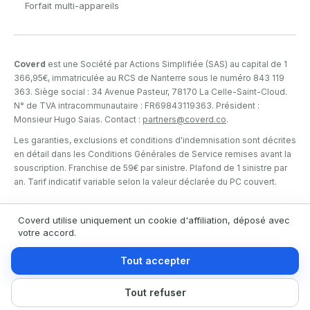
Forfait multi-appareils
Coverd
est une Société par Actions Simplifiée (SAS) au capital de 1
366,95€, immatriculée au RCS de Nanterre sous le numéro 843 119
363. Siège social : 34 Avenue Pasteur, 78170 La Celle-Saint-Cloud.
N° de TVA intracommunautaire : FR69843119363. Président :
Monsieur Hugo Saias. Contact :
partners@coverd.co
.
Les garanties, exclusions et conditions d'indemnisation sont décrites
en détail dans les Conditions Générales de Service remises avant la
souscription. Franchise de 59€ par sinistre. Plafond de 1 sinistre par
an. Tarif indicatif variable selon la valeur déclarée du PC couvert.
Coverd utilise uniquement un cookie d'affiliation, déposé avec
votre accord.
© 2026 Coverd — Tous droits réservés
Politique de cookies
Tout accepter
🧔‍♂️
Gérer mes cookies
Tout refuser