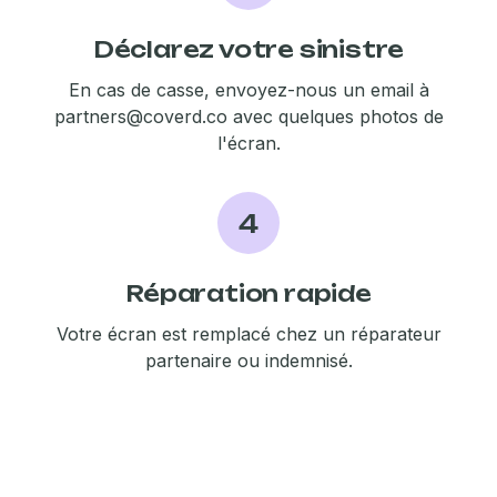
Déclarez votre sinistre
En cas de casse, envoyez-nous un email à
partners@coverd.co
avec quelques photos de
l'écran.
4
Réparation rapide
Votre écran est remplacé chez un réparateur
partenaire ou indemnisé.
MEILLEURE OFFRE
Tous mes écrans
Dès 5,80€
/mois
Tous vos appareils en un seul abonnement.
Jusqu'à 5