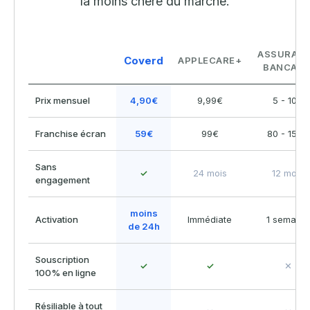
la moins chère du marché.
ASSURAN
Coverd
APPLECARE+
BANCAIR
Prix mensuel
4,90€
9,99€
5 - 10€
Franchise écran
59€
99€
80 - 150€
Sans
✓
24 mois
12 mois
engagement
moins
Activation
Immédiate
1 semaine
de 24h
Souscription
✓
✓
✕
100% en ligne
Résiliable à tout