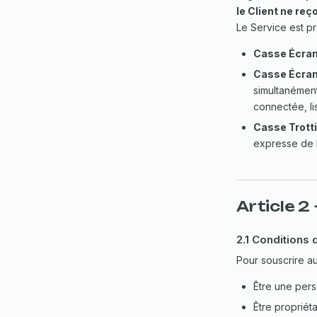
le Client ne re
Le Service est p
Casse Écran
Casse Écran
simultanément
connectée, li
Casse Trotti
expresse de la
Article 2
2.1 Conditions d
Pour souscrire au 
Être une pers
Être propriéta