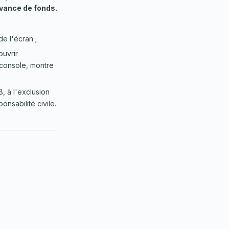
vance de fonds.
e l'écran ;
uvrir
 console, montre
8, à l'exclusion
onsabilité civile.