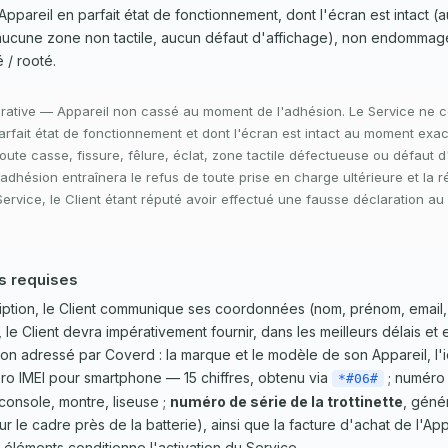
ppareil en parfait état de fonctionnement, dont l'écran est intact (a
aucune zone non tactile, aucun défaut d'affichage), non endommagé
 / rooté.
rative — Appareil non cassé au moment de l'adhésion. Le Service ne c
arfait état de fonctionnement et dont l'écran est intact au moment exac
Toute casse, fissure, fêlure, éclat, zone tactile défectueuse ou défaut d
'adhésion entraînera le refus de toute prise en charge ultérieure et la ré
ervice, le Client étant réputé avoir effectué une fausse déclaration au
ns requises
ription, le Client communique ses coordonnées (nom, prénom, email,
 le Client devra impérativement fournir, dans les meilleurs délais et
tion adressé par Coverd : la marque et le modèle de son Appareil, l'i
éro IMEI pour smartphone — 15 chiffres, obtenu via
; numéro 
*#06#
 console, montre, liseuse ;
numéro de série de la trottinette
, géné
r le cadre près de la batterie), ainsi que la facture d'achat de l'Appa
 éléments conditionne l'activation du Service.