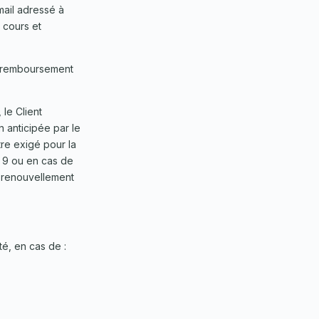
email adressé à
n cours et
un remboursement
 le Client
on anticipée par le
tre exigé pour la
e 9 ou en cas de
le renouvellement
té, en cas de :