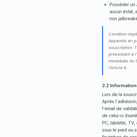
Posséder un A
aucun éclat, 
non jailbreaké
Condition impé
Appareils en p
souscription. 
préexistant à l
immédiate du S
l'Article 8.
2.2 Informatio
Lors de la sousc
Après l'adhésion,
l'email de valida
de celui-ci (num
PC, tablette, TV,
sous le pied ou su
fourniture de ces