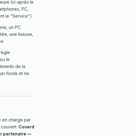
eure (ci-après le
martphones, PC,
nt le "Service").
one, un PC
tée, une liseuse,
ce.
règle
ou le
éments de la
ucun fonds et ne
e en charge par
 couvert.
Coverd
ur partenaire —