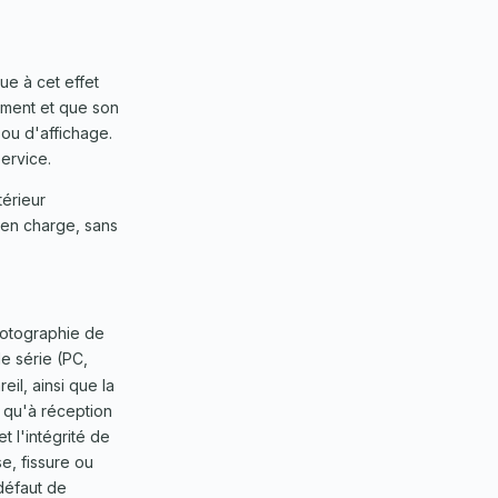
ue à cet effet
nement et que son
 ou d'affichage.
Service.
térieur
e en charge, sans
hotographie de
e série (PC,
eil, ainsi que la
é qu'à réception
t l'intégrité de
e, fissure ou
 défaut de