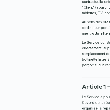
contractuelle en
"Client") souscri
tablettes, TV, co
Au sens des prés
(ordinateur port
une
trottinette
Le Service const
directement, aup
remplacement des
trottinette listés
perçoit aucun re
Article 1
Le Service a pou
Coverd de la rép
organise la rép