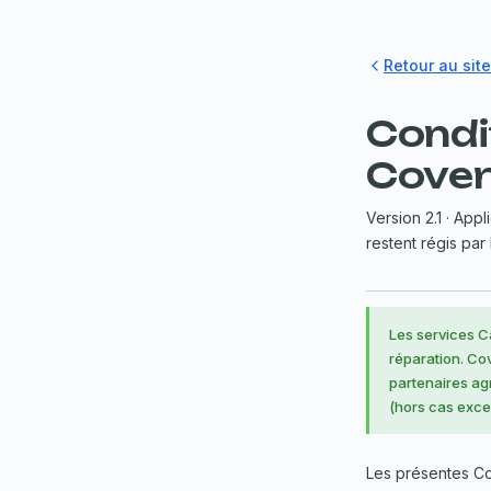
Panneau de gestion des cookies
Retour au site
Condi
Cover
Version 2.1 · App
restent régis par 
Les services C
réparation. Co
partenaires ag
(hors cas excep
Les présentes Con