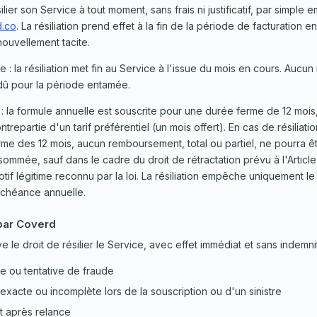
ilier son Service à tout moment, sans frais ni justificatif, par simple 
d.co
. La résiliation prend effet à la fin de la période de facturation e
uvellement tacite.
 : la résiliation met fin au Service à l'issue du mois en cours. Auc
 dû pour la période entamée.
: la formule annuelle est souscrite pour une durée ferme de 12 mois,
trepartie d'un tarif préférentiel (un mois offert). En cas de résiliati
erme des 12 mois, aucun remboursement, total ou partiel, ne pourra ê
ommée, sauf dans le cadre du droit de rétractation prévu à l'Articl
motif légitime reconnu par la loi. La résiliation empêche uniquement 
échéance annuelle.
 par Coverd
 le droit de résilier le Service, avec effet immédiat et sans indemni
e ou tentative de fraude
nexacte ou incomplète lors de la souscription ou d'un sinistre
 après relance