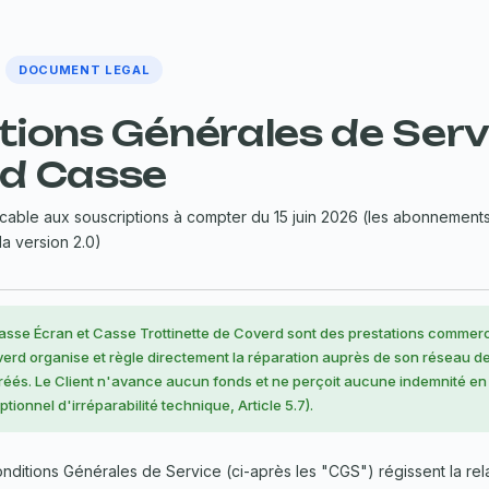
DOCUMENT LEGAL
tions Générales de Ser
d Casse
licable aux souscriptions à compter du 15 juin 2026 (les abonnements
la version 2.0)
asse Écran et Casse Trottinette de Coverd sont des prestations commerc
verd organise et règle directement la réparation auprès de son réseau d
réés. Le Client n'avance aucun fonds et ne perçoit aucune indemnité e
tionnel d'irréparabilité technique, Article 5.7).
ditions Générales de Service (ci-après les "CGS") régissent la rel