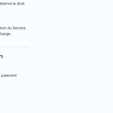
éserve le droit
tion du Service.
charge.
n
e paiement