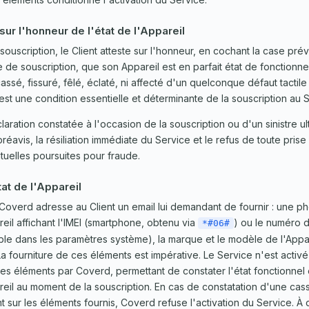
 sur l'honneur de l'état de l'Appareil
ouscription, le Client atteste sur l'honneur, en cochant la case prév
e de souscription, que son Appareil est en parfait état de fonction
assé, fissuré, fêlé, éclaté, ni affecté d'un quelconque défaut tactile
 est une condition essentielle et déterminante de la souscription au 
aration constatée à l'occasion de la souscription ou d'un sinistre ul
préavis, la résiliation immédiate du Service et le refus de toute pris
tuelles poursuites pour fraude.
at de l'Appareil
Coverd adresse au Client un email lui demandant de fournir : une p
reil affichant l'IMEI (smartphone, obtenu via
) ou le numéro d
*#06#
isible dans les paramètres système), la marque et le modèle de l'Appar
La fourniture de ces éléments est impérative. Le Service n'est activ
ces éléments par Coverd, permettant de constater l'état fonctionnel e
reil au moment de la souscription. En cas de constatation d'une cass
t sur les éléments fournis, Coverd refuse l'activation du Service. À