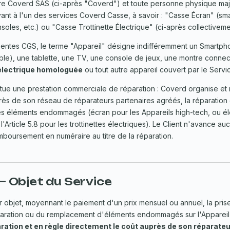
tre Coverd SAS (ci-après "Coverd") et toute personne physique maj
vant à l'un des services Coverd Casse, à savoir : "Casse Écran" (s
nsoles, etc.) ou "Casse Trottinette Électrique" (ci-après collectiveme
entes CGS, le terme "Appareil" désigne indifféremment un Smartph
able), une tablette, une TV, une console de jeux, une montre connec
 électrique homologuée
ou tout autre appareil couvert par le Servi
itue une prestation commerciale de réparation : Coverd organise et 
rès de son réseau de réparateurs partenaires agréés, la réparation 
 éléments endommagés (écran pour les Appareils high-tech, ou él
 à l'Article 5.8 pour les trottinettes électriques). Le Client n'avance a
mboursement en numéraire au titre de la réparation.
 — Objet du Service
r objet, moyennant le paiement d'un prix mensuel ou annuel, la pris
aration ou du remplacement d'éléments endommagés sur l'Appareil
aration et en règle directement le coût auprès de son réparate