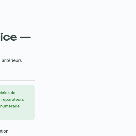
vice —
 antérieurs
iales de
e réparateurs
n numéraire
ation