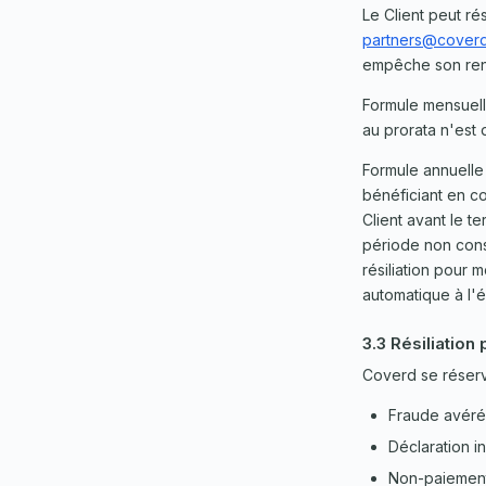
Le Client peut rés
partners@cover
empêche son reno
Formule mensuelle
au prorata n'est
Formule annuelle 
bénéficiant en con
Client avant le t
période non cons
résiliation pour 
automatique à l'
3.3 Résiliation
Coverd se réserve
Fraude avéré
Déclaration i
Non-paiement