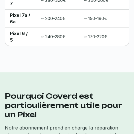
~ 280-320€
~ 200-260€
7
Pixel 7a /
~ 200-240€
~ 150-190€
6a
Pixel 6 /
~ 240-280€
~ 170-220€
5
Pourquoi Coverd est
particulièrement utile pour
un Pixel
Notre abonnement prend en charge la réparation