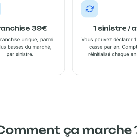
ranchise 39€
1 sinistre / 
ranchise unique, parmi
Vous pouvez déclarer 1
plus basses du marché,
casse par an. Comp
par sinistre.
réinitialisé chaque a
MEILLEURE OFFRE
Tous mes écrans
Dès 5,80€
/mois
Comment ça marche 
Tous vos appareils en un seul abonnement.
Jusqu'à 5
écrans couverts, toutes marques, tous types.