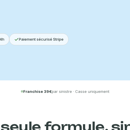
Protéger mon PC
→
ent · Résiliable à tout moment
MODES DE PAIEMENT ACCEPTÉS
24h
Paiement sécurisé Stripe
VISA
Pay
Pay
Paiement 100% sécurisé via Stripe. Sans engagement. Sans engagement.
Franchise 39€
par sinistre · Casse uniquement
seule formule, s