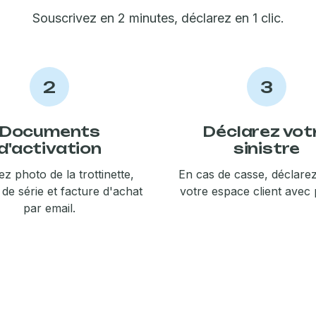
📱 Smartphones
💻 PC portables
🖥️ Tablettes
🎮 Consoles
Souscrivez en 2 minutes, déclarez en 1 clic.
Découvrir l'offre Tous mes écrans →
Forfait Duo
-1€/mois
2
3
Ajoutez votre
Smartphone
et économisez
-1€/mois sur
chaque produit
assuré.
Ajouter mon Smartphone →
Documents
Déclarez vot
d'activation
sinistre
z photo de la trottinette,
En cas de casse, déclare
de série et facture d'achat
votre
espace client
avec 
par email.