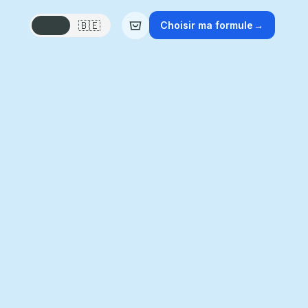
🇫🇷
🇧🇪
Choisir ma formule
→
✕
—
/mois