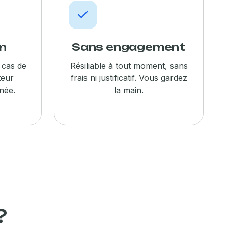
an
Sans engagement
 cas de
Résiliable à tout moment, sans
teur
frais ni justificatif. Vous gardez
nnée.
la main.
?