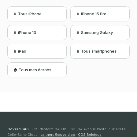
📱 Tous iPhone
📱 iPhone 15 Pro
📱 iPhone 13
📱 Samsung Galaxy
📱 iPad
📱 Tous smartphones
🏠 Tous mes écrans
Coverd SAS
· RCS Nanterre 843 119 363 · 34 Avenue Pasteur, 78170 La
Celle-Saint-Cloud ·
partners@coverd.co
·
CGS Belgique