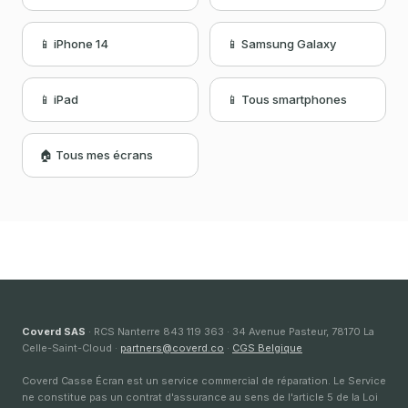
📱 iPhone 14
📱 Samsung Galaxy
📱 iPad
📱 Tous smartphones
🏠 Tous mes écrans
Coverd SAS
· RCS Nanterre 843 119 363 · 34 Avenue Pasteur, 78170 La
Celle-Saint-Cloud ·
partners@coverd.co
·
CGS Belgique
Coverd Casse Écran est un service commercial de réparation. Le Service
ne constitue pas un contrat d'assurance au sens de l'article 5 de la Loi