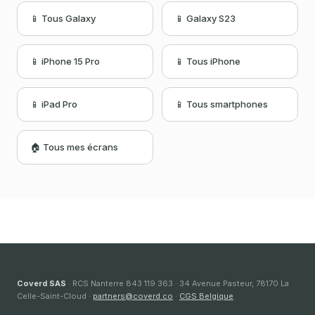
📱 Tous Galaxy
📱 Galaxy S23
📱 iPhone 15 Pro
📱 Tous iPhone
📱 iPad Pro
📱 Tous smartphones
🏠 Tous mes écrans
Coverd SAS
· RCS Nanterre 843 119 363 · 34 Avenue Pasteur, 78170 La
Celle-Saint-Cloud ·
partners@coverd.co
·
CGS Belgique