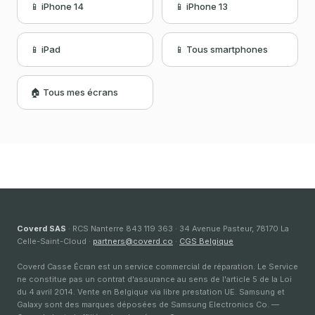
📱 iPhone 14
📱 iPhone 13
📱 iPad
📱 Tous smartphones
🏠 Tous mes écrans
Coverd SAS
· RCS Nanterre 843 119 363 · 34 Avenue Pasteur, 78170 La
Celle-Saint-Cloud ·
partners@coverd.co
·
CGS Belgique
Coverd Casse Écran est un service commercial de réparation. Le Service
ne constitue pas un contrat d'assurance au sens de l'article 5 de la Loi
du 4 avril 2014. Vente en Belgique via libre prestation UE. Samsung et
Galaxy sont des marques déposées de Samsung Electronics Co. —